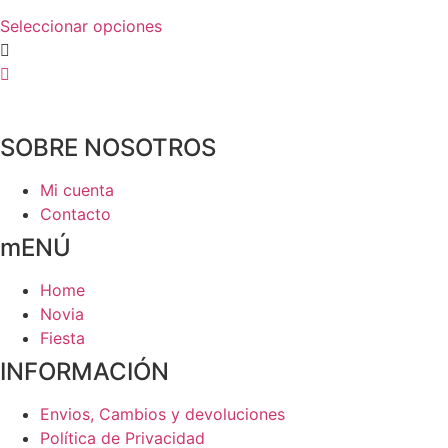
producto
se
Este
Seleccionar opciones
pueden
producto
elegir
tiene
en
múltiples
la
variantes.
página
SOBRE NOSOTROS
Las
de
opciones
producto
Mi cuenta
se
Contacto
pueden
elegir
mENÚ
en
la
Home
página
Novia
de
Fiesta
producto
INFORMACIÓN
Envios, Cambios y devoluciones
Política de Privacidad