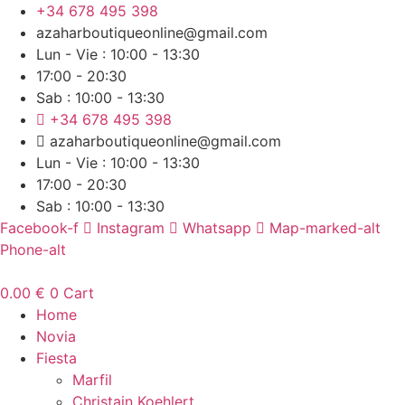
Ir
+34 678 495 398
al
azaharboutiqueonline@gmail.com
contenido
Lun - Vie : 10:00 - 13:30
17:00 - 20:30
Sab : 10:00 - 13:30
+34 678 495 398
azaharboutiqueonline@gmail.com
Lun - Vie : 10:00 - 13:30
17:00 - 20:30
Sab : 10:00 - 13:30
Facebook-f
Instagram
Whatsapp
Map-marked-alt
Phone-alt
0.00
€
0
Cart
Home
Novia
Fiesta
Marfil
Christain Koehlert