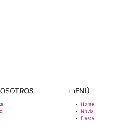
NOSOTROS
mENÚ
ta
Home
to
Novia
Fiesta