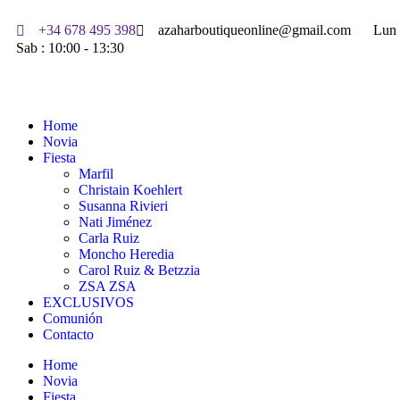
+34 678 495 398
azaharboutiqueonline@gmail.com
Lun 
Sab : 10:00 - 13:30
Home
Novia
Fiesta
Marfil
Christain Koehlert
Susanna Rivieri
Nati Jiménez
Carla Ruiz
Moncho Heredia
Carol Ruiz & Betzzia
ZSA ZSA
EXCLUSIVOS
Comunión
Contacto
Home
Novia
Fiesta