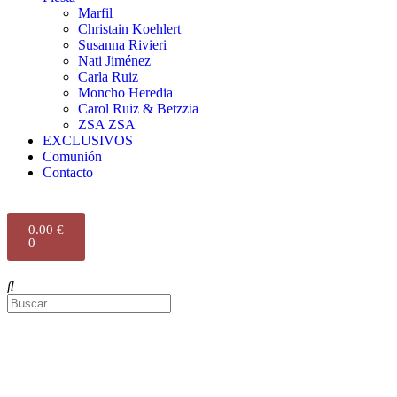
Marfil
Christain Koehlert
Susanna Rivieri
Nati Jiménez
Carla Ruiz
Moncho Heredia
Carol Ruiz & Betzzia
ZSA ZSA
EXCLUSIVOS
Comunión
Contacto
0.00
€
0