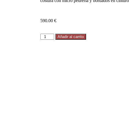
costura con micro pedrería y bordados en cintur
590.00
€
Añadir al carrito