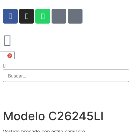
0
Modelo C26245LI
Vestido brocado con estilo camisero.