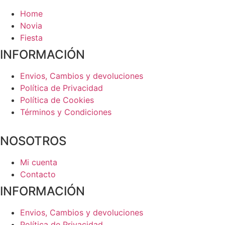
en
la
Home
página
Novia
de
Fiesta
producto
INFORMACIÓN
Envios, Cambios y devoluciones
Política de Privacidad
Política de Cookies
Términos y Condiciones
NOSOTROS
Mi cuenta
Contacto
INFORMACIÓN
Envios, Cambios y devoluciones
Política de Privacidad