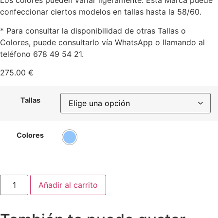
Los colores pueden variar ligeramente. Esta Marca puede
confeccionar ciertos modelos en tallas hasta la 58/60.
* Para consultar la disponibilidad de otras Tallas o
Colores, puede consultarlo vía WhatsApp o llamando al
teléfono 678 49 54 21.
275.00
€
Tallas
Colores
Modelo
Añadir al carrito
721
cantidad