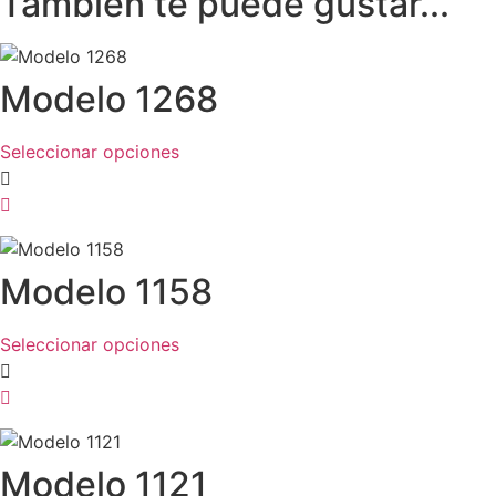
También te puede gustar...
Modelo 1268
Este
Seleccionar opciones
producto
tiene
múltiples
variantes.
Modelo 1158
Las
opciones
se
Este
Seleccionar opciones
pueden
producto
elegir
tiene
en
múltiples
la
variantes.
página
Modelo 1121
Las
de