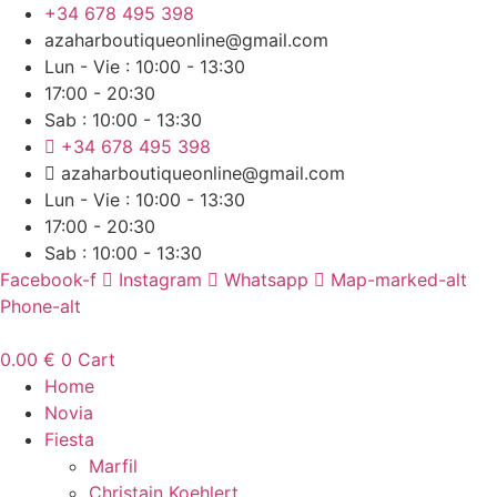
Ir
+34 678 495 398
al
azaharboutiqueonline@gmail.com
contenido
Lun - Vie : 10:00 - 13:30
17:00 - 20:30
Sab : 10:00 - 13:30
+34 678 495 398
azaharboutiqueonline@gmail.com
Lun - Vie : 10:00 - 13:30
17:00 - 20:30
Sab : 10:00 - 13:30
Facebook-f
Instagram
Whatsapp
Map-marked-alt
Phone-alt
0.00
€
0
Cart
Home
Novia
Fiesta
Marfil
Christain Koehlert