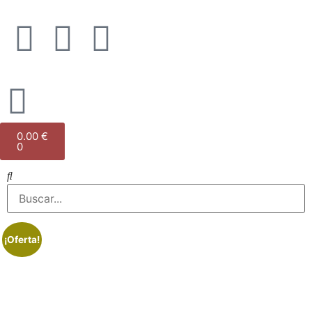
0.00
€
0
¡Oferta!